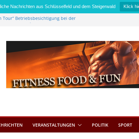
iche Nachrichten aus Schlüsselfeld und dem Steigerwald
Klick hi
n Tour“ Betriebsbesichtigung bei der
Zimmermann GmbH
l wird neues Stadtratsmitglied
erk in Bernroth schnell unter Kontrolle
lfeld bietet Online-Anmeldung für
ätze an
l im Wert von 600 Euro
CHRICHTEN
VERANSTALTUNGEN
POLITIK
SPORT