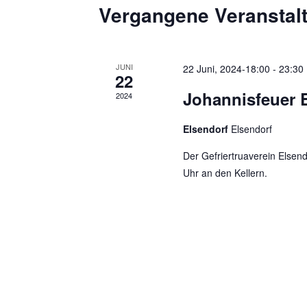
t
m
Vergangene Veranstal
ü
w
a
s
ä
s
l
h
JUNI
22 Juni, 2024-18:00
-
23:30
e
22
l
t
Johannisfeuer 
l
2024
e
w
u
n
Elsendorf
Elsendorf
o
.
n
r
Der Gefriertruaverein Elsen
g
t
Uhr an den Kellern.
e
e
i
n
n
g
S
e
u
b
e