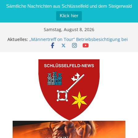
Sämtliche Nachrichten aus Schlüsselfeld und dem Steigerwald
Klick hier
Zum
Samstag, August 8, 2026
Inhalt
Aktuelles:
„Männertreff on Tour“ Betriebsbesichtigung bei
springen
der Schreinerei Zimmermann GmbH
Bernd Schmiedel wird neues Stadtratsmitglied
Brand in Sägewerk in Bernroth schnell unter
Kontrolle
Stadt Schlüsselfeld bietet Online-Anmeldung für
Kindergartenplätze an
Dieseldiebstahl im Wert von 600 Euro