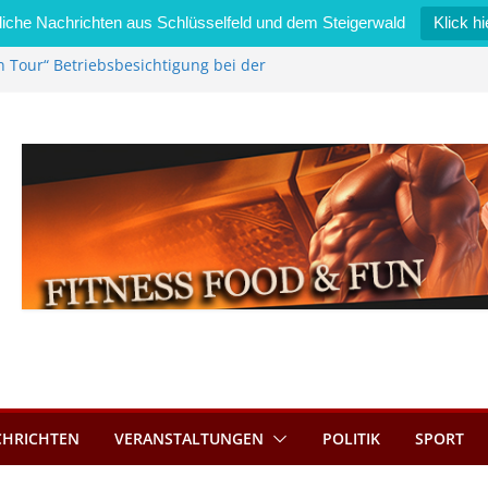
iche Nachrichten aus Schlüsselfeld und dem Steigerwald
Klick hi
n Tour“ Betriebsbesichtigung bei der
Zimmermann GmbH
l wird neues Stadtratsmitglied
erk in Bernroth schnell unter Kontrolle
lfeld bietet Online-Anmeldung für
ätze an
l im Wert von 600 Euro
CHRICHTEN
VERANSTALTUNGEN
POLITIK
SPORT