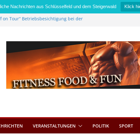
iche Nachrichten aus Schlüsselfeld und dem Steigerwald
Klick hi
f on Tour“ Betriebsbesichtigung bei der
i Zimmermann GmbH
edel wird neues Stadtratsmitglied
gewerk in Bernroth schnell unter Kontrolle
sselfeld bietet Online-Anmeldung für
nplätze an
tahl im Wert von 600 Euro
CHRICHTEN
VERANSTALTUNGEN
POLITIK
SPORT