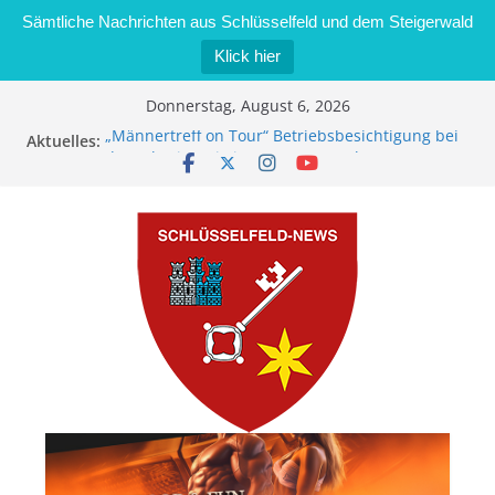
Sämtliche Nachrichten aus Schlüsselfeld und dem Steigerwald
Klick hier
Zum
Donnerstag, August 6, 2026
Inhalt
„Männertreff on Tour“ Betriebsbesichtigung bei
Aktuelles:
springen
der Schreinerei Zimmermann GmbH
Bernd Schmiedel wird neues Stadtratsmitglied
Brand in Sägewerk in Bernroth schnell unter
Kontrolle
Stadt Schlüsselfeld bietet Online-Anmeldung für
Kindergartenplätze an
Dieseldiebstahl im Wert von 600 Euro