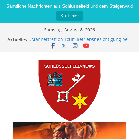
Sämtliche Nachrichten aus Schlüsselfeld und dem Steigerwald
Klick hier
Zum
Samstag, August 8, 2026
Inhalt
Aktuelles:
„Männertreff on Tour“ Betriebsbesichtigung bei
springen
der Schreinerei Zimmermann GmbH
Bernd Schmiedel wird neues Stadtratsmitglied
Brand in Sägewerk in Bernroth schnell unter
Kontrolle
Stadt Schlüsselfeld bietet Online-Anmeldung für
Kindergartenplätze an
Dieseldiebstahl im Wert von 600 Euro