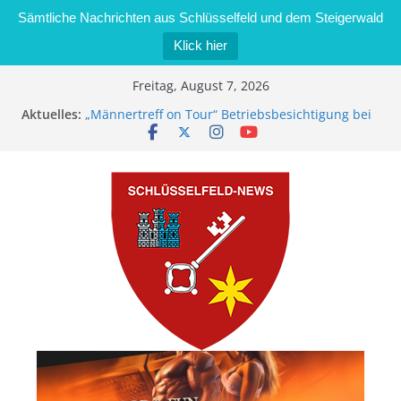
Sämtliche Nachrichten aus Schlüsselfeld und dem Steigerwald
Klick hier
Zum
Freitag, August 7, 2026
Inhalt
Aktuelles:
„Männertreff on Tour“ Betriebsbesichtigung bei
springen
der Schreinerei Zimmermann GmbH
Bernd Schmiedel wird neues Stadtratsmitglied
Brand in Sägewerk in Bernroth schnell unter
Kontrolle
Stadt Schlüsselfeld bietet Online-Anmeldung für
Kindergartenplätze an
Dieseldiebstahl im Wert von 600 Euro