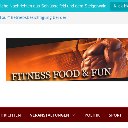
iche Nachrichten aus Schlüsselfeld und dem Steigerwald
Klick hi
Tour“ Betriebsbesichtigung bei der
mmermann GmbH
 wird neues Stadtratsmitglied
k in Bernroth schnell unter Kontrolle
eld bietet Online-Anmeldung für
tze an
im Wert von 600 Euro
CHRICHTEN
VERANSTALTUNGEN
POLITIK
SPORT