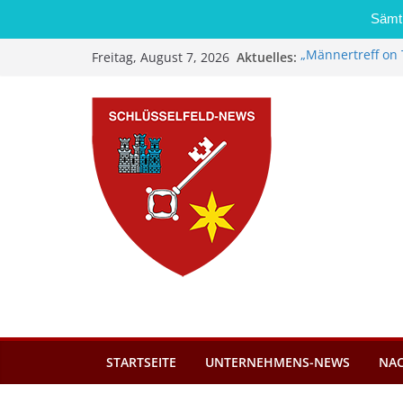
Sämtl
Zum
Aktuelles:
„Männertreff on 
Freitag, August 7, 2026
Inhalt
Schreinerei Zi
Bernd Schmiedel
springen
Brand in Sägewer
Stadt Schlüsself
Kindergartenplä
Dieseldiebstahl 
STARTSEITE
UNTERNEHMENS-NEWS
NA