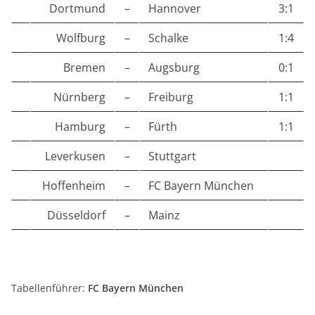
Dortmund
–
Hannover
3:1
Wolfburg
–
Schalke
1:4
Bremen
–
Augsburg
0:1
Nürnberg
–
Freiburg
1:1
Hamburg
–
Fürth
1:1
Leverkusen
–
Stuttgart
Hoffenheim
–
FC Bayern München
Düsseldorf
–
Mainz
Tabellenführer:
FC Bayern München