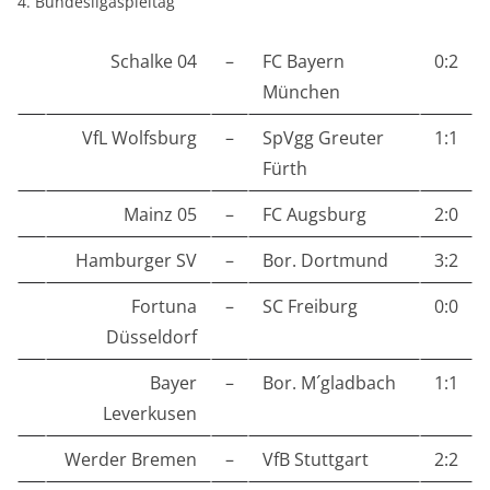
4. Bundesligaspieltag
Schalke 04
–
FC Bayern
0:2
München
VfL Wolfsburg
–
SpVgg Greuter
1:1
Fürth
Mainz 05
–
FC Augsburg
2:0
Hamburger SV
–
Bor. Dortmund
3:2
Fortuna
–
SC Freiburg
0:0
Düsseldorf
Bayer
–
Bor. M´gladbach
1:1
Leverkusen
Werder Bremen
–
VfB Stuttgart
2:2