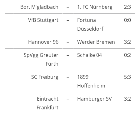
Bor. M´gladbach
–
1. FC Nürnberg
2:3
VfB Stuttgart
–
Fortuna
0:0
Düsseldorf
Hannover 96
–
Werder Bremen
3:2
SpVgg Greuter
–
Schalke 04
0:2
Fürth
SC Freiburg
–
1899
5:3
Hoffenheim
Eintracht
–
Hamburger SV
3:2
Frankfurt