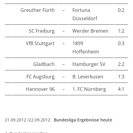
Greuther Fürth
–
Fortuna
0:2
Düsseldorf
SC Freiburg
–
Werder Bremen
1:2
VfB Stuttgart
–
1899
0:3
Hoffenheim
Gladbach
–
Hamburger SV
2:2
FC Augsburg
–
B. Leverkusen
1:3
Hannover 96
–
1. FC Nürnberg
4:1
21.09.2012 /22.09.2012:
Bundesliga Ergebnisse heute