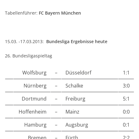
Tabellenführer:
FC Bayern München
15.03. -17.03.2013:
Bundesliga Ergebnisse heute
26. Bundesligaspieltag
Wolfsburg
–
Düsseldorf
1:1
Nürnberg
–
Schalke
3:0
Dortmund
–
Freiburg
5:1
Hoffenheim
–
Mainz
0:0
Hamburg
–
Augsburg
0:1
Bremen
–
Fürth
2:2