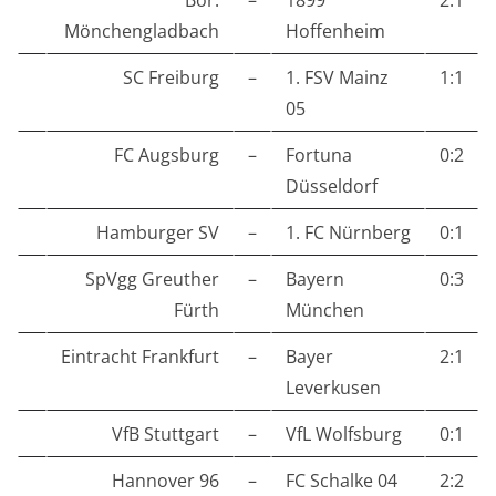
Bor.
–
1899
2:1
Mönchengladbach
Hoffenheim
SC Freiburg
–
1. FSV Mainz
1:1
05
FC Augsburg
–
Fortuna
0:2
Düsseldorf
Hamburger SV
–
1. FC Nürnberg
0:1
SpVgg Greuther
–
Bayern
0:3
Fürth
München
Eintracht Frankfurt
–
Bayer
2:1
Leverkusen
VfB Stuttgart
–
VfL Wolfsburg
0:1
Hannover 96
–
FC Schalke 04
2:2