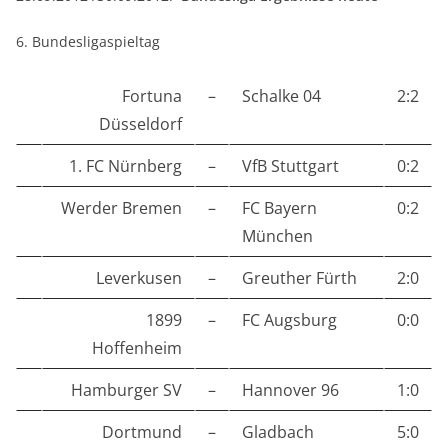
6. Bundesligaspieltag
Fortuna
–
Schalke 04
2:2
Düsseldorf
1. FC Nürnberg
–
VfB Stuttgart
0:2
Werder Bremen
–
FC Bayern
0:2
München
Leverkusen
–
Greuther Fürth
2:0
1899
–
FC Augsburg
0:0
Hoffenheim
Hamburger SV
–
Hannover 96
1:0
Dortmund
–
Gladbach
5:0