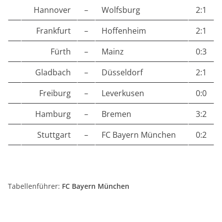
Hannover
–
Wolfsburg
2:1
Frankfurt
–
Hoffenheim
2:1
Fürth
–
Mainz
0:3
Gladbach
–
Düsseldorf
2:1
Freiburg
–
Leverkusen
0:0
Hamburg
–
Bremen
3:2
Stuttgart
–
FC Bayern München
0:2
Tabellenführer:
FC Bayern München