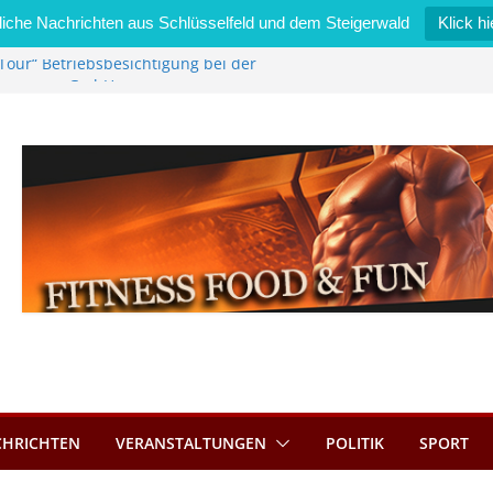
iche Nachrichten aus Schlüsselfeld und dem Steigerwald
Klick hi
Tour“ Betriebsbesichtigung bei der
mmermann GmbH
 wird neues Stadtratsmitglied
k in Bernroth schnell unter Kontrolle
eld bietet Online-Anmeldung für
tze an
im Wert von 600 Euro
CHRICHTEN
VERANSTALTUNGEN
POLITIK
SPORT