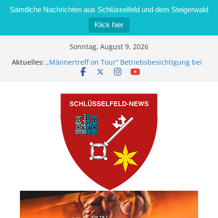
Sämtliche Nachrichten aus Schlüsselfeld und dem Steigerwald
Klick hier
Zum
Sonntag, August 9, 2026
Inhalt
Aktuelles:
„Männertreff on Tour“ Betriebsbesichtigung bei
springen
der Schreinerei Zimmermann GmbH
Bernd Schmiedel wird neues Stadtratsmitglied
Brand in Sägewerk in Bernroth schnell unter
Kontrolle
Stadt Schlüsselfeld bietet Online-Anmeldung für
Kindergartenplätze an
Dieseldiebstahl im Wert von 600 Euro