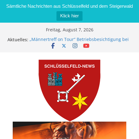
Sämtliche Nachrichten aus Schlüsselfeld und dem Steigerwald
Klick hier
Zum
Freitag, August 7, 2026
Inhalt
Aktuelles:
„Männertreff on Tour“ Betriebsbesichtigung bei
springen
der Schreinerei Zimmermann GmbH
Bernd Schmiedel wird neues Stadtratsmitglied
Brand in Sägewerk in Bernroth schnell unter
Kontrolle
Stadt Schlüsselfeld bietet Online-Anmeldung für
Kindergartenplätze an
Dieseldiebstahl im Wert von 600 Euro