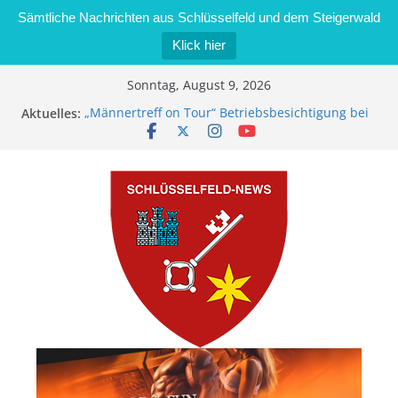
Sämtliche Nachrichten aus Schlüsselfeld und dem Steigerwald
Klick hier
Zum
Sonntag, August 9, 2026
Inhalt
Aktuelles:
„Männertreff on Tour“ Betriebsbesichtigung bei
springen
der Schreinerei Zimmermann GmbH
Bernd Schmiedel wird neues Stadtratsmitglied
Brand in Sägewerk in Bernroth schnell unter
Kontrolle
Stadt Schlüsselfeld bietet Online-Anmeldung für
Kindergartenplätze an
Dieseldiebstahl im Wert von 600 Euro