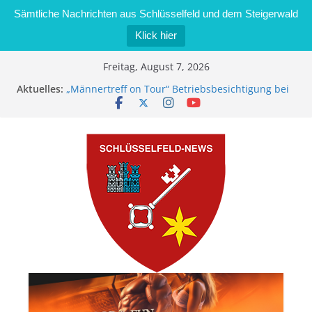
Sämtliche Nachrichten aus Schlüsselfeld und dem Steigerwald
Klick hier
Zum
Freitag, August 7, 2026
Inhalt
Aktuelles:
„Männertreff on Tour“ Betriebsbesichtigung bei
springen
der Schreinerei Zimmermann GmbH
Bernd Schmiedel wird neues Stadtratsmitglied
Brand in Sägewerk in Bernroth schnell unter
Kontrolle
Stadt Schlüsselfeld bietet Online-Anmeldung für
Kindergartenplätze an
Dieseldiebstahl im Wert von 600 Euro