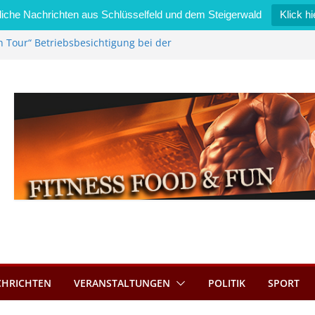
iche Nachrichten aus Schlüsselfeld und dem Steigerwald
Klick hi
n Tour“ Betriebsbesichtigung bei der
Zimmermann GmbH
l wird neues Stadtratsmitglied
erk in Bernroth schnell unter Kontrolle
lfeld bietet Online-Anmeldung für
ätze an
l im Wert von 600 Euro
CHRICHTEN
VERANSTALTUNGEN
POLITIK
SPORT