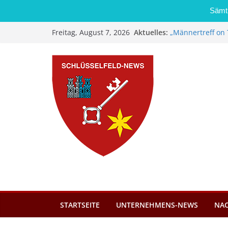
Sämtl
Zum
Aktuelles:
„Männertreff on 
Freitag, August 7, 2026
Inhalt
Schreinerei Zi
Bernd Schmiedel
springen
Brand in Sägewer
Stadt Schlüsself
Kindergartenplä
Dieseldiebstahl 
STARTSEITE
UNTERNEHMENS-NEWS
NA