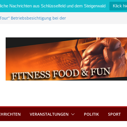
iche Nachrichten aus Schlüsselfeld und dem Steigerwald
Klick hi
Tour“ Betriebsbesichtigung bei der
mmermann GmbH
 wird neues Stadtratsmitglied
k in Bernroth schnell unter Kontrolle
eld bietet Online-Anmeldung für
tze an
im Wert von 600 Euro
CHRICHTEN
VERANSTALTUNGEN
POLITIK
SPORT