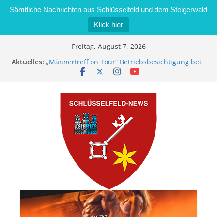
Sämtliche Nachrichten aus Schlüsselfeld und dem Steigerwald
Klick hier
Zum
Freitag, August 7, 2026
Inhalt
Aktuelles:
„Männertreff on Tour“ Betriebsbesichtigung bei
springen
der Schreinerei Zimmermann GmbH
Bernd Schmiedel wird neues Stadtratsmitglied
Brand in Sägewerk in Bernroth schnell unter
Kontrolle
Stadt Schlüsselfeld bietet Online-Anmeldung für
Kindergartenplätze an
Dieseldiebstahl im Wert von 600 Euro