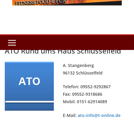
ATO Rund ums Haus Schlüsselfeld
A. Stangenberg
96132 Schlüsselfeld
Telefon: 09552-9292867
Fax: 09552-9318686
Mobil: 0151-62914089
E-Mail:
ato-info@t-online.de