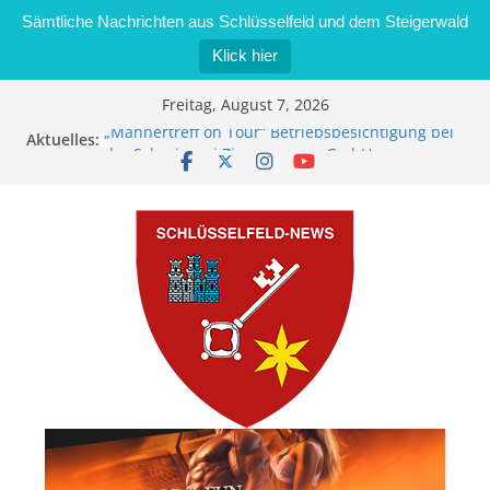
Sämtliche Nachrichten aus Schlüsselfeld und dem Steigerwald
Klick hier
Zum
Freitag, August 7, 2026
Inhalt
„Männertreff on Tour“ Betriebsbesichtigung bei
Aktuelles:
springen
der Schreinerei Zimmermann GmbH
Bernd Schmiedel wird neues Stadtratsmitglied
Brand in Sägewerk in Bernroth schnell unter
Kontrolle
Stadt Schlüsselfeld bietet Online-Anmeldung für
Kindergartenplätze an
Dieseldiebstahl im Wert von 600 Euro