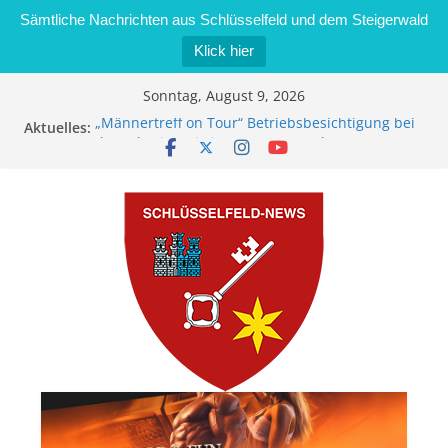
Sämtliche Nachrichten aus Schlüsselfeld und dem Steigerwald
Klick hier
Zum
Sonntag, August 9, 2026
Inhalt
„Männertreff on Tour“ Betriebsbesichtigung bei
Aktuelles:
springen
der Schreinerei Zimmermann GmbH
Bernd Schmiedel wird neues Stadtratsmitglied
Brand in Sägewerk in Bernroth schnell unter
Kontrolle
Stadt Schlüsselfeld bietet Online-Anmeldung für
Kindergartenplätze an
Dieseldiebstahl im Wert von 600 Euro