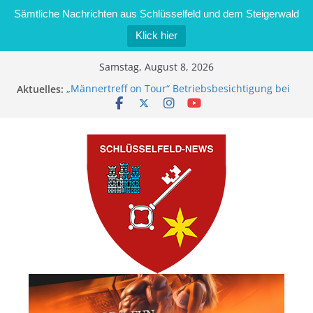
Sämtliche Nachrichten aus Schlüsselfeld und dem Steigerwald
Klick hier
Zum
Samstag, August 8, 2026
Inhalt
Aktuelles:
„Männertreff on Tour“ Betriebsbesichtigung bei
springen
der Schreinerei Zimmermann GmbH
Bernd Schmiedel wird neues Stadtratsmitglied
Brand in Sägewerk in Bernroth schnell unter
Kontrolle
Stadt Schlüsselfeld bietet Online-Anmeldung für
Kindergartenplätze an
Dieseldiebstahl im Wert von 600 Euro