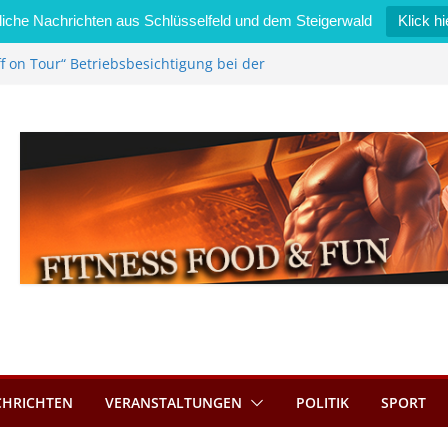
iche Nachrichten aus Schlüsselfeld und dem Steigerwald
Klick hi
f on Tour“ Betriebsbesichtigung bei der
i Zimmermann GmbH
edel wird neues Stadtratsmitglied
gewerk in Bernroth schnell unter Kontrolle
sselfeld bietet Online-Anmeldung für
nplätze an
tahl im Wert von 600 Euro
CHRICHTEN
VERANSTALTUNGEN
POLITIK
SPORT