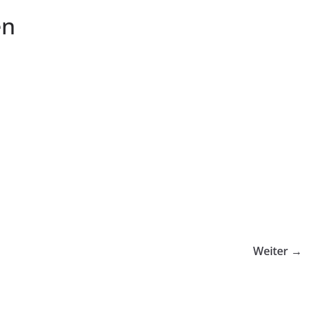
en
Weiter →