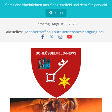
Sämtliche Nachrichten aus Schlüsselfeld und dem Steigerwald
Klick hier
Zum
Samstag, August 8, 2026
Inhalt
Aktuelles:
„Männertreff on Tour“ Betriebsbesichtigung bei
springen
der Schreinerei Zimmermann GmbH
Bernd Schmiedel wird neues Stadtratsmitglied
Brand in Sägewerk in Bernroth schnell unter
Kontrolle
Stadt Schlüsselfeld bietet Online-Anmeldung für
Kindergartenplätze an
Dieseldiebstahl im Wert von 600 Euro