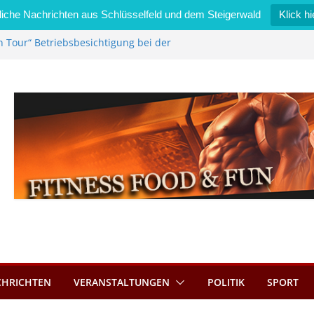
iche Nachrichten aus Schlüsselfeld und dem Steigerwald
Klick hi
n Tour“ Betriebsbesichtigung bei der
Zimmermann GmbH
l wird neues Stadtratsmitglied
erk in Bernroth schnell unter Kontrolle
lfeld bietet Online-Anmeldung für
ätze an
l im Wert von 600 Euro
CHRICHTEN
VERANSTALTUNGEN
POLITIK
SPORT