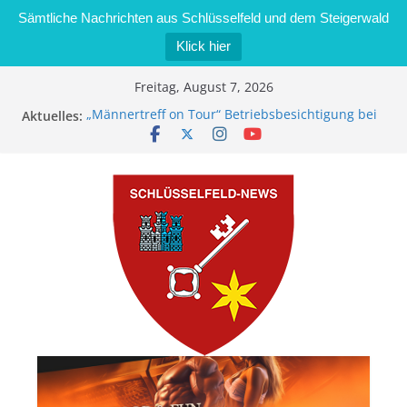
Sämtliche Nachrichten aus Schlüsselfeld und dem Steigerwald
Klick hier
Zum
Freitag, August 7, 2026
Inhalt
Aktuelles:
„Männertreff on Tour“ Betriebsbesichtigung bei
springen
der Schreinerei Zimmermann GmbH
Bernd Schmiedel wird neues Stadtratsmitglied
Brand in Sägewerk in Bernroth schnell unter
Kontrolle
Stadt Schlüsselfeld bietet Online-Anmeldung für
Kindergartenplätze an
Dieseldiebstahl im Wert von 600 Euro