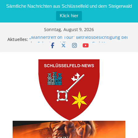
Sämtliche Nachrichten aus Schlüsselfeld und dem Steigerwald
Klick hier
Zum
Sonntag, August 9, 2026
Inhalt
„Männertreff on Tour“ Betriebsbesichtigung bei
Aktuelles:
springen
der Schreinerei Zimmermann GmbH
Bernd Schmiedel wird neues Stadtratsmitglied
Brand in Sägewerk in Bernroth schnell unter
Kontrolle
Stadt Schlüsselfeld bietet Online-Anmeldung für
Kindergartenplätze an
Dieseldiebstahl im Wert von 600 Euro