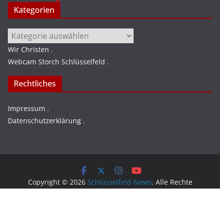
Kategorien
Kategorien
Wir Christen
.
Webcam Storch Schlüsselfeld
.
Rechtliches
Impressum
.
Datenschutzerklärung
.
Copyright © 2026
Schlüsselfeld-News
. Alle Rechte
vorbehalten.
Theme:
ColorMag
von ThemeGrill. Präsentiert von
WordPress
.