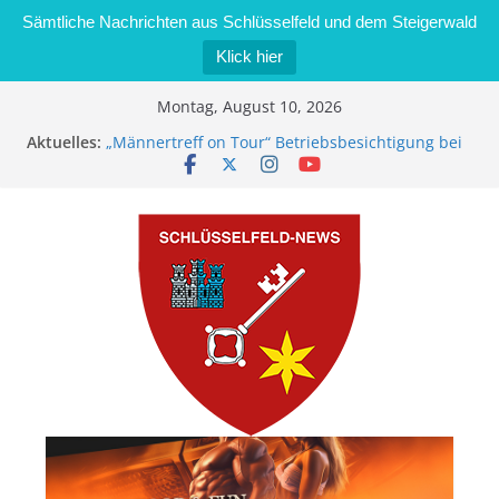
Sämtliche Nachrichten aus Schlüsselfeld und dem Steigerwald
Klick hier
Zum
Montag, August 10, 2026
Inhalt
Aktuelles:
„Männertreff on Tour“ Betriebsbesichtigung bei
springen
der Schreinerei Zimmermann GmbH
Bernd Schmiedel wird neues Stadtratsmitglied
Brand in Sägewerk in Bernroth schnell unter
Kontrolle
Stadt Schlüsselfeld bietet Online-Anmeldung für
Kindergartenplätze an
Dieseldiebstahl im Wert von 600 Euro