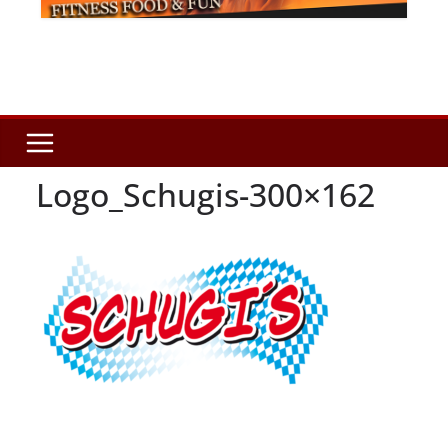
Logo_Schugis-300×162