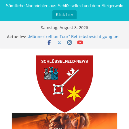
Sämtliche Nachrichten aus Schlüsselfeld und dem Steigerwald
Klick hier
Zum
Samstag, August 8, 2026
Inhalt
Aktuelles:
„Männertreff on Tour“ Betriebsbesichtigung bei
springen
der Schreinerei Zimmermann GmbH
Bernd Schmiedel wird neues Stadtratsmitglied
Brand in Sägewerk in Bernroth schnell unter
Kontrolle
Stadt Schlüsselfeld bietet Online-Anmeldung für
Kindergartenplätze an
Dieseldiebstahl im Wert von 600 Euro