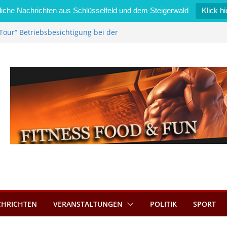
iche Nachrichten aus Schlüsselfeld und dem Steigerwald
Klick hi
Tour“ Betriebsbesichtigung bei der
mmermann GmbH
 wird neues Stadtratsmitglied
k in Bernroth schnell unter Kontrolle
eld bietet Online-Anmeldung für
tze an
im Wert von 600 Euro
CHRICHTEN
VERANSTALTUNGEN
POLITIK
SPORT