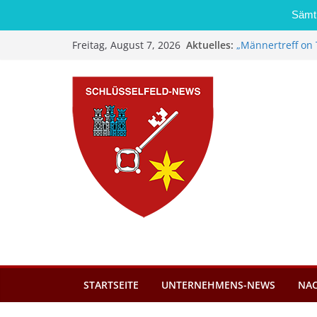
Sämtl
Zum
Aktuelles:
„Männertreff on 
Freitag, August 7, 2026
Inhalt
Schreinerei Zi
Bernd Schmiedel
springen
Brand in Sägewer
Stadt Schlüsself
Kindergartenplä
Dieseldiebstahl 
STARTSEITE
UNTERNEHMENS-NEWS
NA