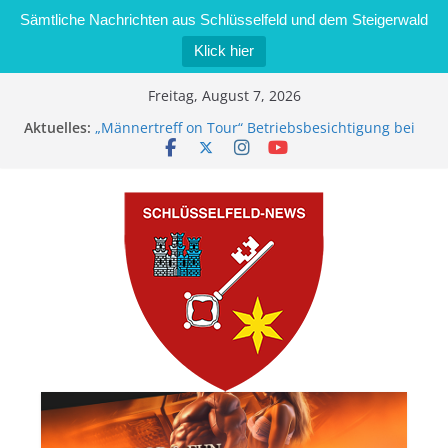
Sämtliche Nachrichten aus Schlüsselfeld und dem Steigerwald
Klick hier
Zum
Freitag, August 7, 2026
Inhalt
Aktuelles:
„Männertreff on Tour“ Betriebsbesichtigung bei
springen
der Schreinerei Zimmermann GmbH
Bernd Schmiedel wird neues Stadtratsmitglied
Brand in Sägewerk in Bernroth schnell unter
Kontrolle
Stadt Schlüsselfeld bietet Online-Anmeldung für
Kindergartenplätze an
Dieseldiebstahl im Wert von 600 Euro