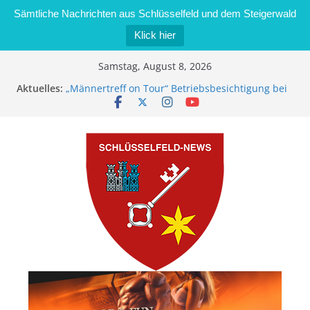
Sämtliche Nachrichten aus Schlüsselfeld und dem Steigerwald
Klick hier
Zum
Samstag, August 8, 2026
Inhalt
Aktuelles:
„Männertreff on Tour“ Betriebsbesichtigung bei
springen
der Schreinerei Zimmermann GmbH
Bernd Schmiedel wird neues Stadtratsmitglied
Brand in Sägewerk in Bernroth schnell unter
Kontrolle
Stadt Schlüsselfeld bietet Online-Anmeldung für
Kindergartenplätze an
Dieseldiebstahl im Wert von 600 Euro