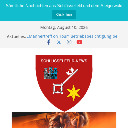
Sämtliche Nachrichten aus Schlüsselfeld und dem Steigerwald
Klick hier
Zum
Montag, August 10, 2026
Inhalt
Aktuelles:
„Männertreff on Tour“ Betriebsbesichtigung bei
springen
der Schreinerei Zimmermann GmbH
Bernd Schmiedel wird neues Stadtratsmitglied
Brand in Sägewerk in Bernroth schnell unter
Kontrolle
Stadt Schlüsselfeld bietet Online-Anmeldung für
Kindergartenplätze an
Dieseldiebstahl im Wert von 600 Euro