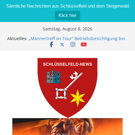
Sämtliche Nachrichten aus Schlüsselfeld und dem Steigerwald
Klick hier
Zum
Samstag, August 8, 2026
Inhalt
Aktuelles:
„Männertreff on Tour“ Betriebsbesichtigung bei
springen
der Schreinerei Zimmermann GmbH
Bernd Schmiedel wird neues Stadtratsmitglied
Brand in Sägewerk in Bernroth schnell unter
Kontrolle
Stadt Schlüsselfeld bietet Online-Anmeldung für
Kindergartenplätze an
Dieseldiebstahl im Wert von 600 Euro