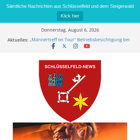
Sämtliche Nachrichten aus Schlüsselfeld und dem Steigerwald
Klick hier
Zum
Donnerstag, August 6, 2026
Inhalt
Aktuelles:
„Männertreff on Tour“ Betriebsbesichtigung bei
springen
der Schreinerei Zimmermann GmbH
Bernd Schmiedel wird neues Stadtratsmitglied
Brand in Sägewerk in Bernroth schnell unter
Kontrolle
Stadt Schlüsselfeld bietet Online-Anmeldung für
Kindergartenplätze an
Dieseldiebstahl im Wert von 600 Euro