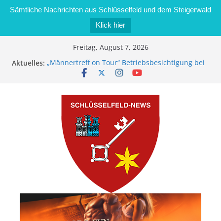
Sämtliche Nachrichten aus Schlüsselfeld und dem Steigerwald
Klick hier
Zum
Freitag, August 7, 2026
Inhalt
Aktuelles:
„Männertreff on Tour“ Betriebsbesichtigung bei
springen
der Schreinerei Zimmermann GmbH
Bernd Schmiedel wird neues Stadtratsmitglied
Brand in Sägewerk in Bernroth schnell unter
Kontrolle
Stadt Schlüsselfeld bietet Online-Anmeldung für
Kindergartenplätze an
Dieseldiebstahl im Wert von 600 Euro