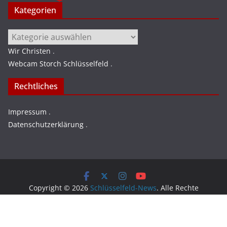
Kategorien
Kategorien
Wir Christen
.
Webcam Storch Schlüsselfeld
.
Rechtliches
Impressum
.
Datenschutzerklärung
.
Copyright © 2026
Schlüsselfeld-News
. Alle Rechte
vorbehalten.
Theme:
ColorMag
von ThemeGrill. Präsentiert von
WordPress
.