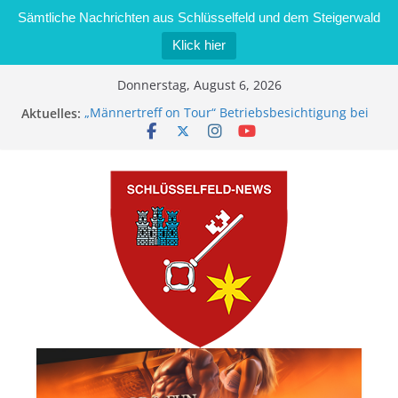
Sämtliche Nachrichten aus Schlüsselfeld und dem Steigerwald
Klick hier
Zum
Donnerstag, August 6, 2026
Inhalt
Aktuelles:
„Männertreff on Tour“ Betriebsbesichtigung bei
springen
der Schreinerei Zimmermann GmbH
Bernd Schmiedel wird neues Stadtratsmitglied
Brand in Sägewerk in Bernroth schnell unter
Kontrolle
Stadt Schlüsselfeld bietet Online-Anmeldung für
Kindergartenplätze an
Dieseldiebstahl im Wert von 600 Euro