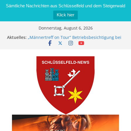
Sämtliche Nachrichten aus Schlüsselfeld und dem Steigerwald
Klick hier
Zum
Donnerstag, August 6, 2026
Inhalt
Aktuelles:
„Männertreff on Tour“ Betriebsbesichtigung bei
springen
der Schreinerei Zimmermann GmbH
Bernd Schmiedel wird neues Stadtratsmitglied
Brand in Sägewerk in Bernroth schnell unter
Kontrolle
Stadt Schlüsselfeld bietet Online-Anmeldung für
Kindergartenplätze an
Dieseldiebstahl im Wert von 600 Euro