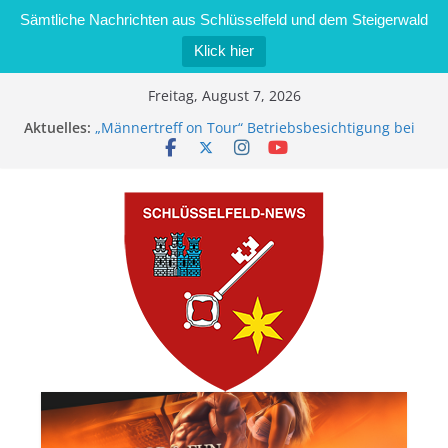
Sämtliche Nachrichten aus Schlüsselfeld und dem Steigerwald
Klick hier
Zum
Freitag, August 7, 2026
Inhalt
Aktuelles:
„Männertreff on Tour“ Betriebsbesichtigung bei
springen
der Schreinerei Zimmermann GmbH
Bernd Schmiedel wird neues Stadtratsmitglied
Brand in Sägewerk in Bernroth schnell unter
Kontrolle
Stadt Schlüsselfeld bietet Online-Anmeldung für
Kindergartenplätze an
Dieseldiebstahl im Wert von 600 Euro