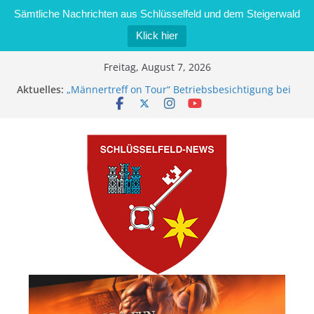
Sämtliche Nachrichten aus Schlüsselfeld und dem Steigerwald
Klick hier
Zum
Freitag, August 7, 2026
Inhalt
Aktuelles:
„Männertreff on Tour“ Betriebsbesichtigung bei
springen
der Schreinerei Zimmermann GmbH
Bernd Schmiedel wird neues Stadtratsmitglied
Brand in Sägewerk in Bernroth schnell unter
Kontrolle
Stadt Schlüsselfeld bietet Online-Anmeldung für
Kindergartenplätze an
Dieseldiebstahl im Wert von 600 Euro