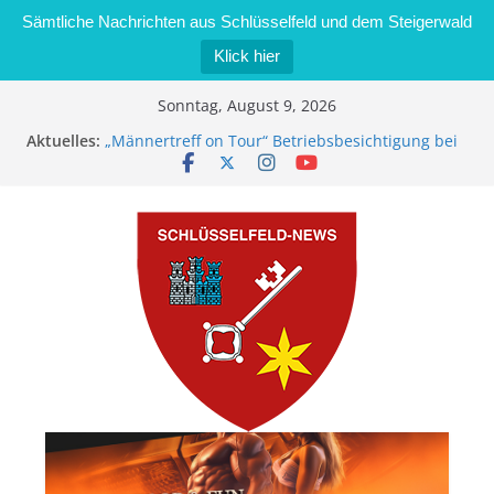
Sämtliche Nachrichten aus Schlüsselfeld und dem Steigerwald
Klick hier
Zum
Sonntag, August 9, 2026
Inhalt
Aktuelles:
„Männertreff on Tour“ Betriebsbesichtigung bei
springen
der Schreinerei Zimmermann GmbH
Bernd Schmiedel wird neues Stadtratsmitglied
Brand in Sägewerk in Bernroth schnell unter
Kontrolle
Stadt Schlüsselfeld bietet Online-Anmeldung für
Kindergartenplätze an
Dieseldiebstahl im Wert von 600 Euro