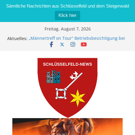
Sämtliche Nachrichten aus Schlüsselfeld und dem Steigerwald
Klick hier
Zum
Freitag, August 7, 2026
Inhalt
Aktuelles:
„Männertreff on Tour“ Betriebsbesichtigung bei
springen
der Schreinerei Zimmermann GmbH
Bernd Schmiedel wird neues Stadtratsmitglied
Brand in Sägewerk in Bernroth schnell unter
Kontrolle
Stadt Schlüsselfeld bietet Online-Anmeldung für
Kindergartenplätze an
Dieseldiebstahl im Wert von 600 Euro