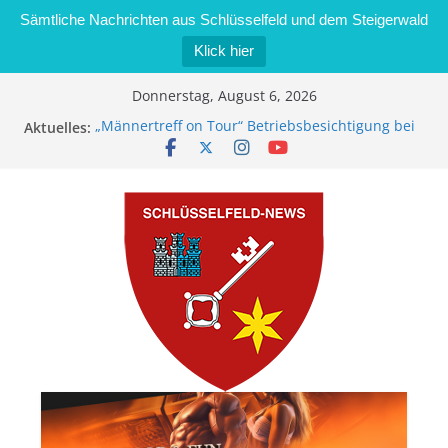
Sämtliche Nachrichten aus Schlüsselfeld und dem Steigerwald
Klick hier
Zum
Donnerstag, August 6, 2026
Inhalt
Aktuelles:
„Männertreff on Tour“ Betriebsbesichtigung bei
springen
der Schreinerei Zimmermann GmbH
Bernd Schmiedel wird neues Stadtratsmitglied
Brand in Sägewerk in Bernroth schnell unter
Kontrolle
Stadt Schlüsselfeld bietet Online-Anmeldung für
Kindergartenplätze an
Dieseldiebstahl im Wert von 600 Euro