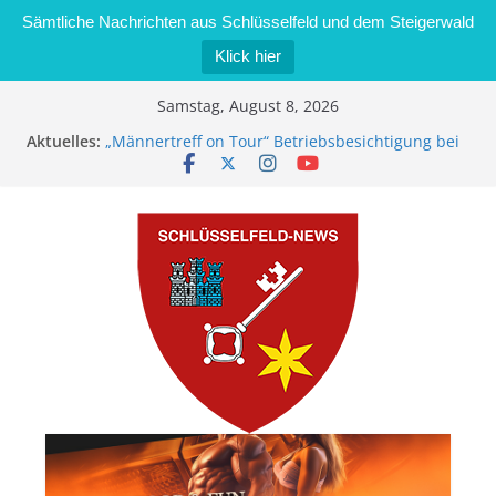
Sämtliche Nachrichten aus Schlüsselfeld und dem Steigerwald
Klick hier
Zum
Samstag, August 8, 2026
Inhalt
Aktuelles:
„Männertreff on Tour“ Betriebsbesichtigung bei
springen
der Schreinerei Zimmermann GmbH
Bernd Schmiedel wird neues Stadtratsmitglied
Brand in Sägewerk in Bernroth schnell unter
Kontrolle
Stadt Schlüsselfeld bietet Online-Anmeldung für
Kindergartenplätze an
Dieseldiebstahl im Wert von 600 Euro