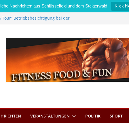
iche Nachrichten aus Schlüsselfeld und dem Steigerwald
Klick hi
 Tour“ Betriebsbesichtigung bei der
immermann GmbH
l wird neues Stadtratsmitglied
rk in Bernroth schnell unter Kontrolle
feld bietet Online-Anmeldung für
ätze an
 im Wert von 600 Euro
CHRICHTEN
VERANSTALTUNGEN
POLITIK
SPORT