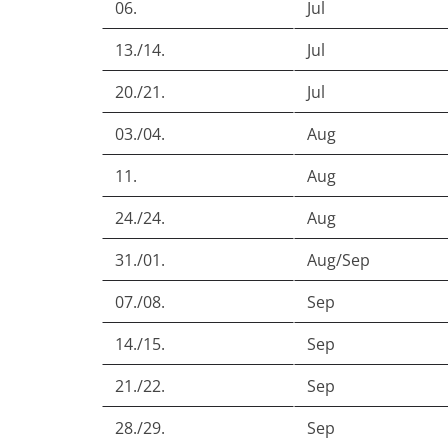
06.
Jul
13./14.
Jul
20./21.
Jul
03./04.
Aug
11.
Aug
24./24.
Aug
31./01.
Aug/Sep
07./08.
Sep
14./15.
Sep
21./22.
Sep
28./29.
Sep