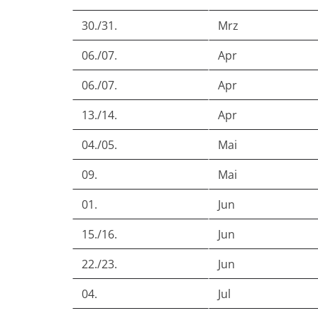
30./31.
Mrz
06./07.
Apr
06./07.
Apr
13./14.
Apr
04./05.
Mai
09.
Mai
01.
Jun
15./16.
Jun
22./23.
Jun
04.
Jul