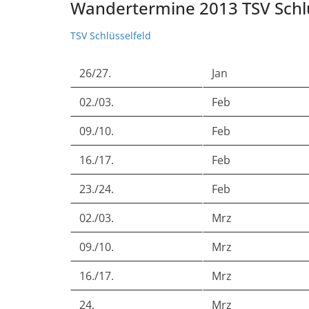
Wandertermine 2013 TSV Schl
TSV Schlüsselfeld
26/27.
Jan
02./03.
Feb
09./10.
Feb
16./17.
Feb
23./24.
Feb
02./03.
Mrz
09./10.
Mrz
16./17.
Mrz
24.
Mrz