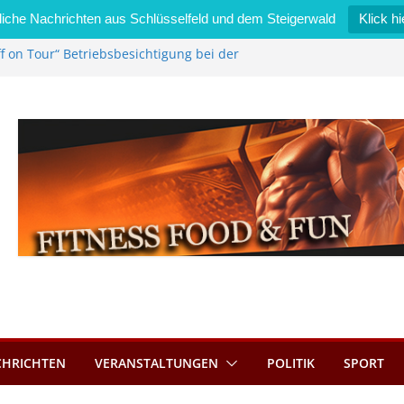
iche Nachrichten aus Schlüsselfeld und dem Steigerwald
Klick hi
f on Tour“ Betriebsbesichtigung bei der
i Zimmermann GmbH
edel wird neues Stadtratsmitglied
gewerk in Bernroth schnell unter Kontrolle
sselfeld bietet Online-Anmeldung für
nplätze an
tahl im Wert von 600 Euro
CHRICHTEN
VERANSTALTUNGEN
POLITIK
SPORT