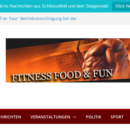
iche Nachrichten aus Schlüsselfeld und dem Steigerwald
Klick hi
f on Tour“ Betriebsbesichtigung bei der
i Zimmermann GmbH
edel wird neues Stadtratsmitglied
gewerk in Bernroth schnell unter Kontrolle
sselfeld bietet Online-Anmeldung für
nplätze an
tahl im Wert von 600 Euro
CHRICHTEN
VERANSTALTUNGEN
POLITIK
SPORT