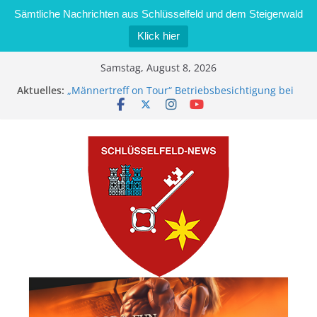
Sämtliche Nachrichten aus Schlüsselfeld und dem Steigerwald
Klick hier
Zum
Samstag, August 8, 2026
Inhalt
Aktuelles:
„Männertreff on Tour“ Betriebsbesichtigung bei
springen
der Schreinerei Zimmermann GmbH
Bernd Schmiedel wird neues Stadtratsmitglied
Brand in Sägewerk in Bernroth schnell unter
Kontrolle
Stadt Schlüsselfeld bietet Online-Anmeldung für
Kindergartenplätze an
Dieseldiebstahl im Wert von 600 Euro