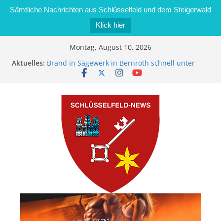
Sämtliche Nachrichten aus Schlüsselfeld und dem Steigerwald
Klick hier
Zum
Montag, August 10, 2026
Inhalt
Aktuelles:
Brand in Sägewerk in Bernroth schnell unter
springen
Kontrolle
Stadt Schlüsselfeld bietet Online-Anmeldung für
Kindergartenplätze an
Dieseldiebstahl im Wert von 600 Euro
„Männertreff on Tour“ Betriebsbesichtigung bei
der Schreinerei Zimmermann GmbH
Bernd Schmiedel wird neues Stadtratsmitglied