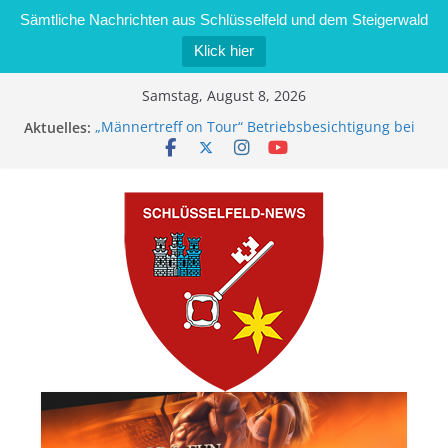
Sämtliche Nachrichten aus Schlüsselfeld und dem Steigerwald
Klick hier
Zum
Samstag, August 8, 2026
Inhalt
Aktuelles:
„Männertreff on Tour“ Betriebsbesichtigung bei
springen
der Schreinerei Zimmermann GmbH
Bernd Schmiedel wird neues Stadtratsmitglied
Brand in Sägewerk in Bernroth schnell unter
Kontrolle
Stadt Schlüsselfeld bietet Online-Anmeldung für
Kindergartenplätze an
Dieseldiebstahl im Wert von 600 Euro