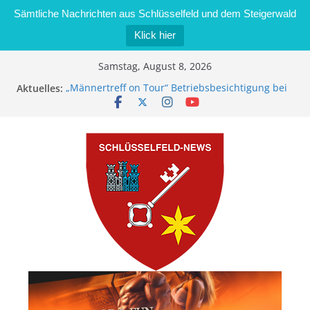
Sämtliche Nachrichten aus Schlüsselfeld und dem Steigerwald
Klick hier
Zum
Samstag, August 8, 2026
Inhalt
Aktuelles:
„Männertreff on Tour“ Betriebsbesichtigung bei
springen
der Schreinerei Zimmermann GmbH
Bernd Schmiedel wird neues Stadtratsmitglied
Brand in Sägewerk in Bernroth schnell unter
Kontrolle
Stadt Schlüsselfeld bietet Online-Anmeldung für
Kindergartenplätze an
Dieseldiebstahl im Wert von 600 Euro