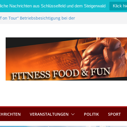
iche Nachrichten aus Schlüsselfeld und dem Steigerwald
Klick hi
f on Tour“ Betriebsbesichtigung bei der
i Zimmermann GmbH
edel wird neues Stadtratsmitglied
gewerk in Bernroth schnell unter Kontrolle
sselfeld bietet Online-Anmeldung für
nplätze an
tahl im Wert von 600 Euro
CHRICHTEN
VERANSTALTUNGEN
POLITIK
SPORT